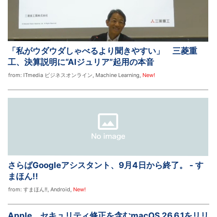
「私がウダウダしゃべるより聞きやすい」 三菱重
工、決算説明に“AIジュリア”起用の本音
from:
ITmedia ビジネスオンライン
,
Machine Learning
,
New!
さらばGoogleアシスタント、9月4日から終了。 - す
まほん!!
from:
すまほん!!
,
Android
,
New!
Apple、セキュリティ修正を含むmacOS 26.6.1をリリ