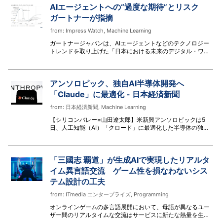
AIエージェントへの“過度な期待”とリスク
ガートナーが指摘
from:
Impress Watch
,
Machine Learning
ガートナージャパンは、AIエージェントなどのテクノロジー
トレンドを取り上げた「日本における未来のデジタル・ワー
クプレースのハイプ・サイクル：2026年」を発表した。
アンソロピック、独自AI半導体開発へ
「Claude」に最適化 - 日本経済新聞
from:
日本経済新聞
,
Machine Learning
【シリコンバレー=山田遼太郎】米新興アンソロピックは5
日、人工知能（AI）「クロード」に最適化した半導体の独自
開発を目指すと明らかにした。AIの運用コスト削減や応答速
度の改善につなげる。社内に半導体の設計チームを設け、専
門の技術者を募集し始めた。同社広報は「ハードウエアとAI
「三國志 覇道」が生成AIで実現したリアルタ
モデルの共同設計によってクロードをより速く、効率よく動
かすことが可能になる」と述べた。米エヌビディアなど外部
イム異言語交流 ゲーム性を損なわないシス
からの半導体
テム設計の工夫
from:
ITmedia エンタープライズ
,
Programming
オンラインゲームの多言語展開において、母語が異なるユー
ザー間のリアルタイムな交流はサービスに新たな熱量を生み