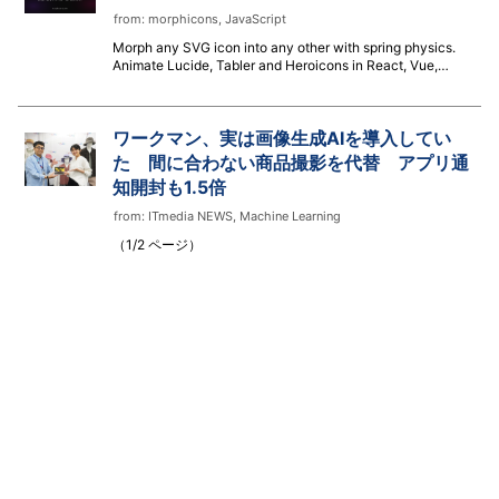
from:
morphicons
,
JavaScript
Morph any SVG icon into any other with spring physics.
Animate Lucide, Tabler and Heroicons in React, Vue,
Svelte, React Native or vanilla JS. Zero dependencies, ~6
KB gzip.
ワークマン、実は画像生成AIを導入してい
た 間に合わない商品撮影を代替 アプリ通
知開封も1.5倍
from:
ITmedia NEWS
,
Machine Learning
（1/2 ページ）
Menthas関連リンク:
プライバシーポリシー
,
開発者Twitter
,
Github