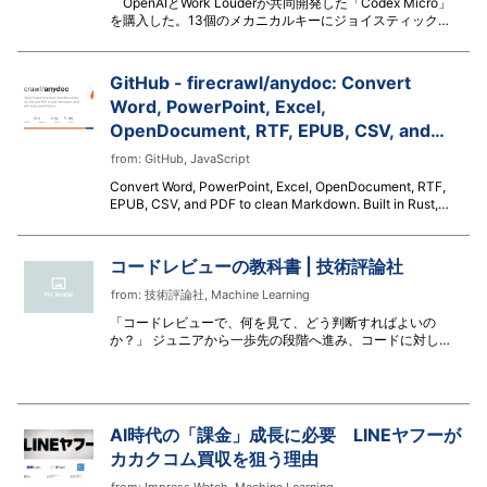
OpenAIとWork Louderが共同開発した「Codex Micro」
を購入した。13個のメカニカルキーにジョイスティック、
ダイヤル、タッチセンサーを備え、価格は230ドル（送料込
みで約46,000円）。見た目は左手デバイスの一種だが、実
際に使うと、単なるショートカットではない。AIエージェン
GitHub - firecrawl/anydoc: Convert
トの仕事を手元に可視化し、自分の働き方まで変えろと迫っ
Word, PowerPoint, Excel,
てくる装置だった。
OpenDocument, RTF, EPUB, CSV, and
PDF to clean Markdown. Built in Rust,
from:
GitHub
,
JavaScript
with Node.js and Python bindings.
Convert Word, PowerPoint, Excel, OpenDocument, RTF,
EPUB, CSV, and PDF to clean Markdown. Built in Rust,
with Node.js and Python bindings. - firecrawl/anydoc
コードレビューの教科書 | 技術評論社
from:
技術評論社
,
Machine Learning
「コードレビューで、何を見て、どう判断すればよいの
か？」 ジュニアから一歩先の段階へ進み、コードに対して
責任を持つ立場になると、避けて通れないのがコードレビュ
ーです。 しかし、いざレビューする側に回ると、「動いて
はいるけれど、このまま承認してよいのか」「どこを見れば
問題に気づけるのか」「何を、どのように指摘すればよいの
か」と迷う場面は少なくありません。 本書は、そうした悩
AI時代の「課金」成長に必要 LINEヤフーが
みに応えるために、コードレビューで見るべき観点と判断基
カカクコム買収を狙う理由
準を整理した書籍です。設計、理解容易性、性能や機能、テ
ストなど、レビュー時に確認したいポイントを具体例ととも