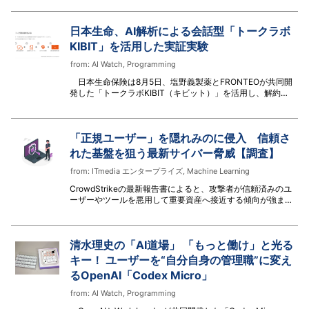
出す。コーエーテクモゲームスは、MMO戦略シミュレーシ
ョンゲーム「三國志 覇道」にAmazon Bedrockを活用した
チャット翻訳機能を実装。その開発過程と課題解決の舞台裏
日本生命、AI解析による会話型「トークラボ
を開発メンバーが明かした。
KIBIT」を活用した実証実験
from:
AI Watch
,
Programming
日本生命保険は8月5日、塩野義製薬とFRONTEOが共同開
発した「トークラボKIBIT（キビット）」を活用し、解約、
減額、名義変更などの契約の維持管理に関する手続きでのコ
ミュニケーションをサポートする実証実験を開始した。
「正規ユーザー」を隠れみのに侵入 信頼さ
れた基盤を狙う最新サイバー脅威【調査】
from:
ITmedia エンタープライズ
,
Machine Learning
CrowdStrikeの最新報告書によると、攻撃者が信頼済みのユ
ーザーやツールを悪用して重要資産へ接近する傾向が強まっ
ている。AI環境の悪用や音声詐欺に加え、PoC公開から48
時間以内の攻撃が88％に上るなど、悪用の高速化が顕著
だ。
清水理史の「AI道場」 「もっと働け」と光る
キー！ ユーザーを“自分自身の管理職”に変え
るOpenAI「Codex Micro」
from:
AI Watch
,
Programming