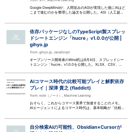
from:
＠IT
,
Machine Learning
Google DeepMindが、人間並みのAGIが実現した後にAIはど
こまで進むのかを整理した論文を公開した。ASI（人工超知
能）への4つの経路と6つのボトルネックという枠組みだけ
を抜き出し、初心者にも分かるように短く読み解く。
依存パッケージなしのTypeScript製スプレッ
ドシートエンジン「hucre」v1.0.0が公開 |
gihyo.jp
from:
gihyo.jp
,
JavaScript
オープンソース開発者のWind氏は8月4日、スプレッドシー
トエンジン「hucre」v1.0.0を公開した。XLSX、CSV、
ODS、JSON、NDJSON、XMLの読み書きに対応する
TypeScript製のライブラリで、実行時の依存パッケージを必
要としない。ライセンスはMIT。
AIコマース時代の比較可能プレイと解釈依存
プレイ｜深津 貴之 (fladdict)
from:
note（ノート）
,
Machine Learning
おそらく、これからコマース業界で加速することのメモ。
AIエージェントによるコマース時代は、基本戦略が「比較可
能プレイ」と「解釈依存プレイ」へと極端に二極化してい
く。 比較可能な価値の商品とは？ 比較可能な価値の商品と
は、サイズ、価格、量、配送日数、リピート率など、商品価
自分検索AIの可能性、Obsidian×Cursorが
値の根拠を数値で計測できる商品。 解釈依存な価値の商品
とは？ 解釈依存な価値の商品とは、歴史、やさしさ、喜