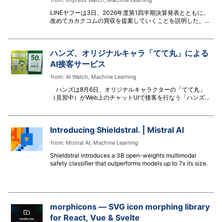
from:
Impress Watch
,
Machine Learning
に解説し、実際にどのようにフィードバックし、改善につな
げて
LINEヤフーは3日、2026年度第1四半期決算発表とともに、
改めてカカクコムの買収を提案していくことを説明した。食
べログなど、カカクコムの事業取得ともに提携を通じたシナ
ジー創出による事業成長を目指す。
ハンズ、オリジナルキャラ「てて丸」による
AI接客サービス
from:
AI Watch
,
Machine Learning
ハンズは8月6日、オリジナルキャラクターの「てて丸」
（見習中）がWeb上のチャットUIで接客を行なう「ハンズら
しいAI接客サービス」をスタートした。
Introducing Shieldstral. | Mistral AI
from:
Mistral AI
,
Machine Learning
Shieldstral introduces a 3B open-weights multimodal
safety classifier that outperforms models up to 7x its size.
morphicons — SVG icon morphing library
for React, Vue & Svelte