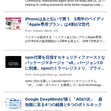
Community-maintained agent skills for MapLibre GL JS —
helping AI coding assistants write better mapping code -
maplibre/maplibre-agent-skills
iPhoneはあと払いで買う 5周年のペイディ
「Apple専用プラン」は4割がZ世代
from:
Impress Watch
,
iOS
ペイディが提供する「ペイディあと払いプランApple専用」
が21年6月の提供開始から5周年を迎えた。26年7月時点で、
専用プランを通じて購入されたApple製品は670万点以上。
注文回数は480万回に達する。
npm代替を目指すセキュリティファーストな
パッケージマネージャ「vlt」バージョン1.0
に到達。npmのミラーレジストリ、プライベ
ートレジストリも提供開始
from:
www.publickey1.jp
,
JavaScript
npmに代わる新しいJavaScriptのパッケージシステム
「vlt」（vōlt：ボールト）を開発しているvlt technology
は、npm互換のパッケージマネージャ「vlt」がバージョン
1.0に到達したことを発表しました。 あわせてn...
Google DeepMindが描く「AGIの次」 超
知能に至る4つの経路と6つのボトルネック