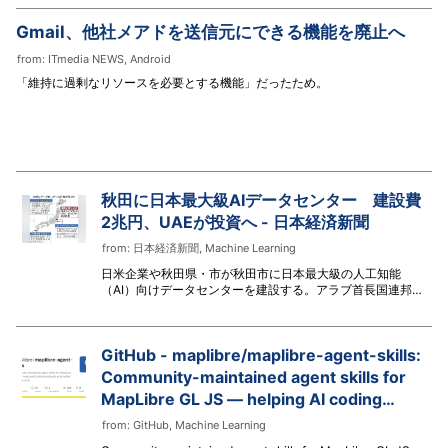
Gmail、他社メアドを送信元にできる機能を廃止へ
from:
ITmedia NEWS
,
Android
「維持に過剰なリソースを必要とする機能」だったため。
秋田に日本最大級AIデータセンター 建設費
2兆円、UAEが投資へ - 日本経済新聞
from:
日本経済新聞
,
Machine Learning
日米企業や秋田県・市が秋田市に日本最大級の人工知能
（AI）向けデータセンターを建設する。アラブ首長国連邦
（UAE）などが投資する方向で協議しており、整備費は2兆
円規模になる見通し。2030年代早期の稼働を目指す。日本
政府は戦略17分野の中でデータセンターを主要な製品・技術
GitHub - maplibre/maplibre-agent-skills:
に位置づけ、地方への分散立地を推進する。秋田県は風力発
電などの再生可能エネルギーが盛んで、電力供給で優位性が
Community-maintained agent skills for
ある。潤沢なオイ
MapLibre GL JS — helping AI coding
assistants write better mapping code
from:
GitHub
,
Machine Learning