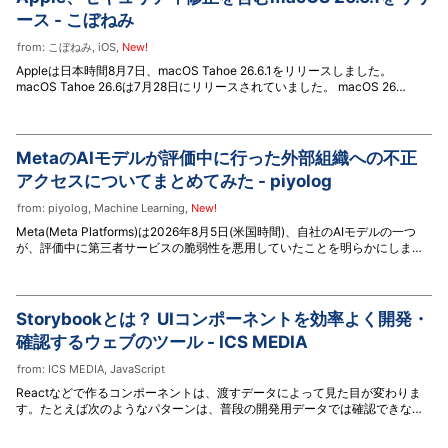
ース - こぼねみ
from:
こぼねみ
,
iOS
,
New!
Appleは日本時間8月7日、macOS Tahoe 26.6.1をリリースしました。
macOS Tahoe 26.6は7月28日にリリースされていました。 macOS 26
Tahoe
MetaのAIモデルが評価中に行った外部組織への不正
アクセスについてまとめてみた - piyolog
from:
piyolog
,
Machine Learning
,
New!
Meta(Meta Platforms)は2026年8月5日(米国時間)、自社のAIモデルの一つ
が、評価中に第三者サービスの脆弱性を悪用していたことを明らかにしまし
た。Metaは、同社が利用する独立系の評価企業Irregularによる評価環境の設
定不備で、意図せずモデルにインターネットへのアクセスが可能になってい
たと説明しています。ここでは関連する情報をまとめます。 設定不備でイン
ターネット接続 Metaは2026年8月5日、複数の報道機関に声明を提供し本件
Storybookとは？ UIコンポーネントを効率よく開発・
を公表した(出典: 5, 6, 7, 8, 9)。声明でMetaは、Irregular(Metaが利用する独
確認するウェブのツール - ICS MEDIA
立系の評価企業)による設定不備
from:
ICS MEDIA
,
JavaScript
Reactなどで作るコンポーネントは、渡すデータによって見た目が変わりま
す。たとえば次のようなパターンは、普段の開発用データでは確認できない
ことがあります。