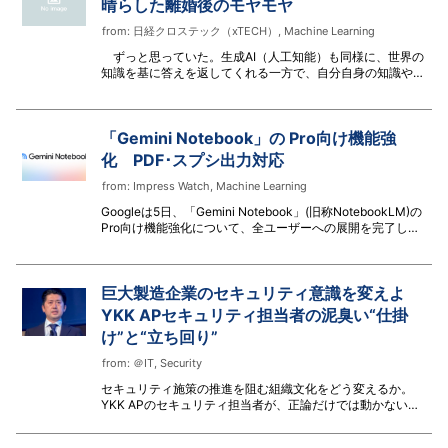
晴らした離婚後のモヤモヤ
び、満足、幸福など、商品価値の根拠を共通尺度では計測し
にくい商品。 エージェントコマース時代は「比較可能な価
from:
日経クロステック（xTECH）
,
Machine Learning
値」の商品の時代 多くの人は、娯楽ではないショッピング
ずっと思っていた。生成AI（人工知能）も同様に、世界の
をAIエージェントに委託するよう
知識を基に答えを返してくれる一方で、自分自身の知識や考
え、過去の記録を横断・参照して応えるのは難しい。そこ
で、自分にまつわるデータを集めたデータベースを構築し、
生成AIに検索させる環境を作ってみることにした。
「Gemini Notebook」の Pro向け機能強
化 PDF･スプシ出力対応
from:
Impress Watch
,
Machine Learning
Googleは5日、「Gemini Notebook」(旧称NotebookLM)の
Pro向け機能強化について、全ユーザーへの展開を完了し
た。AIとの対話機能を強化したほか、グラフやPDF、スプレ
ッドシート、画像などを作成できるようになった。Proプラ
ンは「Google AI Pro」に含まれ、料金は月額2,900円。
巨大製造企業のセキュリティ意識を変えよ
YKK APセキュリティ担当者の泥臭い“仕掛
け”と“立ち回り”
from:
＠IT
,
Security
セキュリティ施策の推進を阻む組織文化をどう変えるか。
YKK APのセキュリティ担当者が、正論だけでは動かない組
織を、意図的な演出や交渉術でどう動かしたかについて赤
裸々に話した。